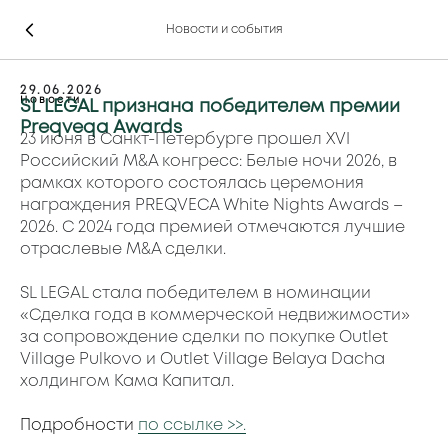
Новости и события
29.06.2026
Новости
SL LEGAL признана победителем премии
Preqveqa Awards
23 июня в Санкт-Петербурге прошел XVI
Российский M&A конгресс: Белые ночи 2026, в
рамках которого состоялась церемония
награждения PREQVECA White Nights Awards –
2026. С 2024 года премией отмечаются лучшие
отраслевые M&A сделки.
SL LEGAL стала победителем в номинации
«Сделка года в коммерческой недвижимости»
за сопровождение сделки по покупке Outlet
Village Pulkovo и Outlet Village Belaya Dacha
холдингом Кама Капитал.
Подробности
по ссылке >>.