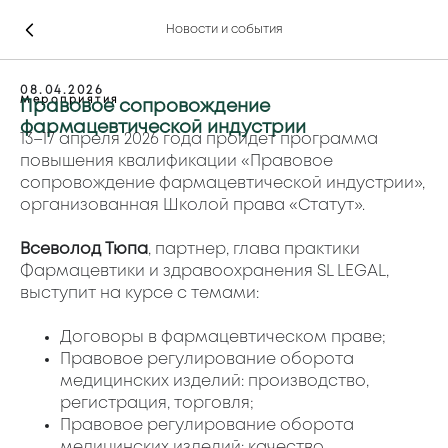
Новости и события
08.04.2026
Мероприятия
Правовое сопровождение
фармацевтической индустрии
13–17 апреля 2026 года пройдет программа
повышения квалификации «Правовое
сопровождение фармацевтической индустрии»,
организованная Школой права «Статут».
Всеволод Тюпа
, партнер, глава практики
Фармацевтики и здравоохранения SL LEGAL,
выступит на курсе с темами:
Договоры в фармацевтическом праве;
Правовое регулирование оборота
медицинских изделий: производство,
регистрация, торговля;
Правовое регулирование оборота
медицинских изделий: качество,