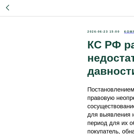
2026-06-23 15:00
КОМ
КС РФ р
недостат
давност
Постановлением
правовую неопре
сосуществовани
для выявления н
период для их о
покупатель, обн