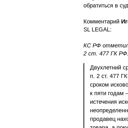
обратиться в су
Комментарий
Иг
SL LEGAL:
КС РФ отметил,
2 ст. 477 ГК РФ
Двухлетний с
п. 2 ст. 477 
сроком исков
к пяти годам 
истечения иск
неопределенно
продавец нах
товара, а пок