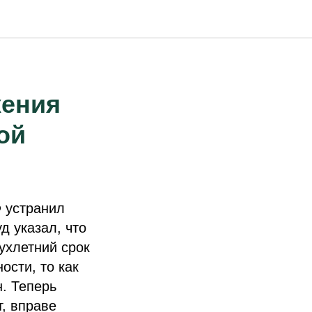
жения
ой
 устранил
д указал, что
ухлетний срок
ости, то как
. Теперь
, вправе