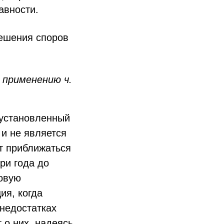
авности.
решения споров
 применению ч.
 установленный
 и не является
т приближаться
ри года до
вовую
ия, когда
недостатках
 о них, надеясь,