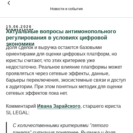
Новости и события
15.06.2026
Комментарии
Актуальные вопросы антимонопольного
регулирования в условиях цифровой
экономики
Доля сделок и выручка остаются базовыми
ориентирами для оценки цифровых платформ, но
юристы считают, что этих критериев уже
недостаточно. Реальное влияние платформы может
проявляться через сетевые эффекты, данные,
барьеры переключения, экосистемные связи и доступ
к аудитории. При этом понятных методик для оценки
сетевых эффектов пока нет.
Комментарий
Ивана Зарайского
, старшего юриста
SL LEGAL:
С количественными критериями "пятого
пакета" ситуация понятнее. Выручка и доля